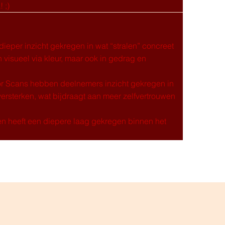
 ;)
dieper inzicht gekregen in wat “stralen” concreet
n visueel via kleur, maar ook in gedrag en
r Scans hebben deelnemers inzicht gekregen in
ersterken, wat bijdraagt aan meer zelfvertrouwen
en heeft een diepere laag gekregen binnen het