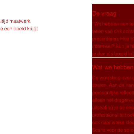
De vraag
ltijd maatwerk.
''Wij hebben een t
je een beeld krijgt
teken van ons conta
presenteren. Hoe bl
informeel? Kun je h
je dan als board in 
Wat we hebben
De workshop over d
stralen. Aan de han
persoonlijke reflec
alleen het dragen v
uitstraling je bij ee
professionaliteit o
ook naar welke kleu
Scans voor de spieg