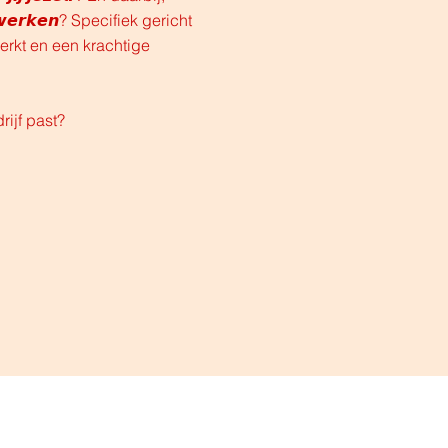
𝙚𝙣 𝙬𝙚𝙧𝙠𝙚𝙣? Specifiek gericht
erkt en een krachtige
rijf past?