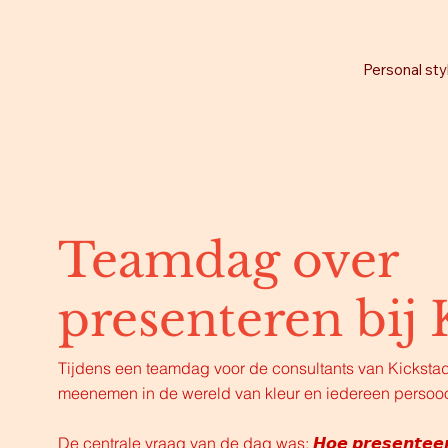
Personal sty
Teamdag over
presenteren bij 
Tijdens een teamdag voor de consultants van Kickstad
meenemen in de wereld van kleur en iedereen persooo
De centrale vraag van de dag was: 𝙃𝙤𝙚 𝙥𝙧𝙚𝙨𝙚𝙣𝙩𝙚𝙚𝙧 𝙟𝙞