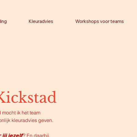
ling
Kleuradvies
Workshops voor teams
Kickstad
 mocht ik het team
nlijk kleuradvies geven.
𝙟 𝙟𝙚𝙯𝙚𝙡𝙛? En daarbij,