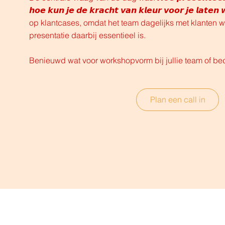
𝙝𝙤𝙚 𝙠𝙪𝙣 𝙟𝙚 𝙙𝙚 𝙠𝙧𝙖𝙘𝙝𝙩 𝙫𝙖𝙣 𝙠𝙡𝙚𝙪𝙧 𝙫𝙤𝙤𝙧 𝙟𝙚 𝙡𝙖
op klantcases, omdat het team dagelijks met klanten w
presentatie daarbij essentieel is.
Benieuwd wat voor workshopvorm bij jullie team of bed
Plan een call in