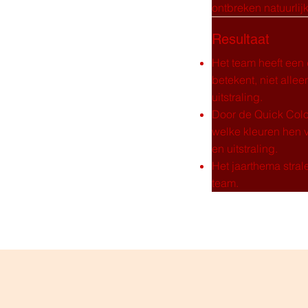
ontbreken natuurlijk!
Resultaat
Het team heeft een 
betekent, niet allee
uitstraling.
Door de Quick Colo
welke kleuren hen v
en uitstraling.
Het jaarthema stral
team.