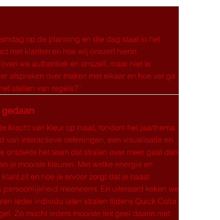
eamdag op de planning en die dag staat in het
ct met klanten en hoe wij onszelf hierin
ijven we authentiek en onszelf, maar niet te
ier afspraken over maken met elkaar en hoe ver ga
het stellen van regels?''
 gedaan
e kracht van kleur op maat, rondom het jaarthema
d van interactieve oefeningen, een visualisatie en
tie ontdekte het team dat stralen over meer gaat dan
an je mooiste kleuren. Met welke energie en
n klant zit en hoe je ervoor zorgt dat je naast
ok persoonlijkheid meeneemt. En uiteraard keken we
ren ieder individu laten stralen tijdens Quick Color
el. Zo mocht ieders mooiste tint geel daarin niet