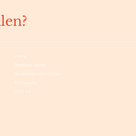
alen?
Home
Personal styling
Workshops voor teams
Kleuradvies
Over mij