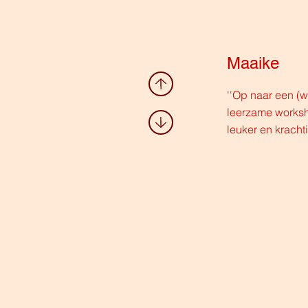
Maaike
''Op naar een (
leerzame worksh
leuker en krachti